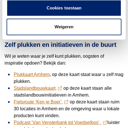
Subsidie Schoolmoestuinen
: voor basisscholen die
Cookies toestaan
samen met leerlingen een moestuin willen starten of
onderhouden.
Subsidie Burgerkracht
: voor initiatieven van bewoners
Weigeren
die de buurt groener, socialer of gezonder maken.
Zelf plukken en initiatieven in de buurt
Wil je weten waar je zelf kunt plukken, oogsten of
inspiratie opdoen? Bekijk dan:
Plukkaart Arnhem
, op deze kaart staat waar u zelf mag
plukken.
Stadslandbouwkaart,
op deze kaart staan alle
stadslandbouwinitiatieven in Arnhem.
Fietsroute ‘Ken je Boer’,
op deze kaart staan ruim
30 locaties in Arnhem en de omgeving waar u lokale
producten kunt vinden.
Podcast ‘Van Vensterbank tot Voedselbos’,
luister