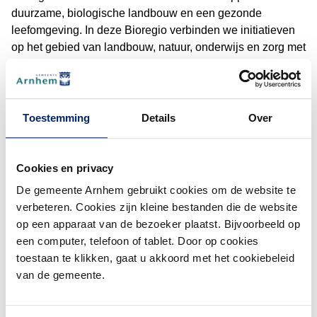
duurzame, biologische landbouw en een gezonde
leefomgeving. In deze Bioregio verbinden we initiatieven
op het gebied van landbouw, natuur, onderwijs en zorg met
inwoners en ondernemers. Een ambitie die past bij de
missies van de visie Arnhemse Kost.
(De
Partners uit onze stad, zoals Groen Arnhem, Héérlijk van
Toestemming
Details
Over
Hier, Arnhem Lekker & Groen, het kernteam
Stadslandbouw Arnhem en de Groene Rijders doen actief
mee. Lees
meer informatie over Bioregio Zuid-Veluwe en
Cookies en privacy
het actieprogramma
voor de komende jaren.
De gemeente Arnhem gebruikt cookies om de website te
Verschillende subsidies
verbeteren. Cookies zijn kleine bestanden die de website
op een apparaat van de bezoeker plaatst. Bijvoorbeeld op
We helpen inwoners en organisaties met goede ideeën
een computer, telefoon of tablet. Door op cookies
voor stadslandbouw. Er zijn verschillende subsidies: ·
toestaan te klikken, gaat u akkoord met het cookiebeleid
van de gemeente.
Subsidie Groenblauwe Initiatieven
: voor plannen die
natuur en water in de stad versterken, zoals een
buurtmoestuin of groen dak.