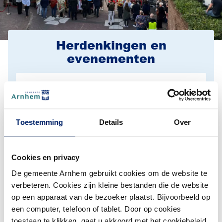
Herdenkingen en
evenementen
Lees meer over Herdenkingen en evenementen
Glazen Huis 3FM Serious Request
2026 in Arnhem
(De
Van vrijdag 18 december tot en met donderdag
Toestemming
Details
Over
24 december 2026 komt 3FM Serious Request
2026 naar Arnhem.
Cookies en privacy
De gemeente Arnhem gebruikt cookies om de website te
Lees meer over Herdenkingen en evenementen
verbeteren. Cookies zijn kleine bestanden die de website
Slag om Arnhem
op een apparaat van de bezoeker plaatst. Bijvoorbeeld op
een computer, telefoon of tablet. Door op cookies
In september herdenken we elk jaar de Slag om
toestaan te klikken, gaat u akkoord met het cookiebeleid
Arnhem.