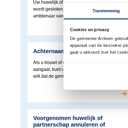
Uw huwelijk of geregistreerd partnerschap
wordt gesloten door een buitengewoon
Toestemming
ambtenaar van de burgerlijke stand (BABS).
Cookies en privacy
De gemeente Arnhem gebruikt
apparaat van de bezoeker plaa
Lees meer over Trouwen in Arnhem
Achternaam partner gebruiken
gaat u akkoord met het cook
Als u trouwt of een geregistreerd partnerschap
aangaat, kunt u kiezen welke achternaam u
wilt dat de gemeente gebruikt.
Lees meer over Trouwen in Arnhem
Voorgenomen huwelijk of
partnerschap annuleren of