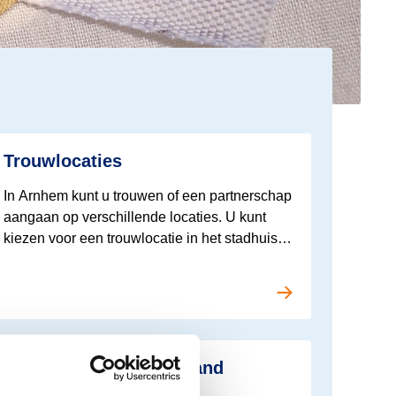
es meer over Trouwen in Arnhem
Trouwlocaties
In Arnhem kunt u trouwen of een partnerschap
aangaan op verschillende locaties. U kunt
kiezen voor een trouwlocatie in het stadhuis of
een van de vaste trouwlocaties in de stad.
es meer over Trouwen in Arnhem
Trouwen in het buitenland