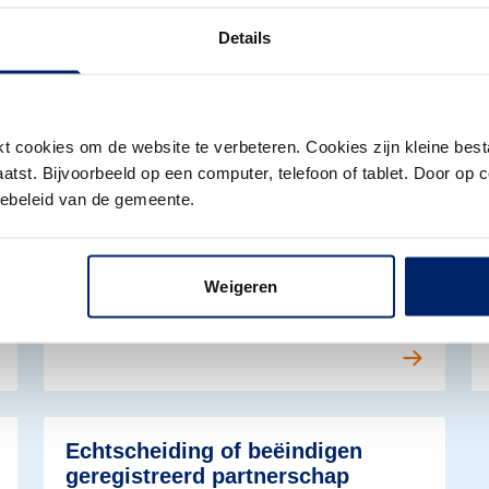
U kunt uw huwelijk of partnerschap laten
sluiten door iemand die u zelf kiest.
Details
 cookies om de website te verbeteren. Cookies zijn kleine best
tst. Bijvoorbeeld op een computer, telefoon of tablet. Door op c
Lees meer over Trouwen in Arnhem
Le
Buitenlands huwelijk laten
iebeleid van de gemeente.
registreren
Bent u in het buitenland getrouwd en woont u
Weigeren
in Arnhem, dan moet u uw huwelijk bij de
gemeente laten registreren.
Lees meer over Trouwen in Arnhem
Echtscheiding of beëindigen
geregistreerd partnerschap