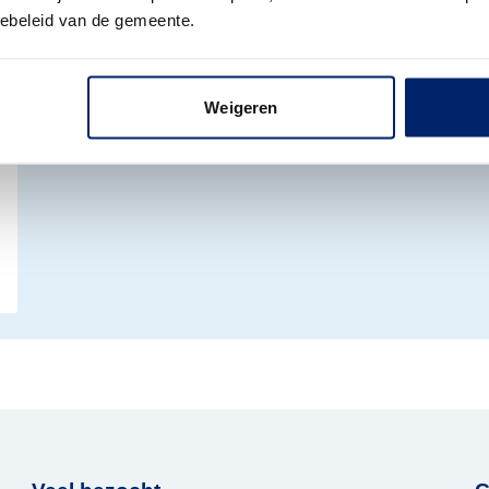
Als u verkeersregelaar bent bij
iebeleid van de gemeente.
wegwerkzaamheden of andere tijdelijke
verkeersmaatregelen, heeft u een aanstelling
van de gemeente nodig. Deze kunt u online
Weigeren
aanvragen.