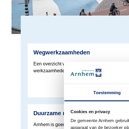
Lees meer over Verkeer
Wegwerkzaamheden
Een overzicht van actuele en geplande
werkzaamheden in Arnhem.
Toestemming
Lees meer over Verkeer
Cookies en privacy
Duurzame mobiliteit
De gemeente Arnhem gebruikt
Arnhem is goed op weg naar een gezonde,
apparaat van de bezoeker plaa