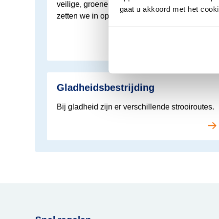
veilige, groene en bereikbare stad. Daarom
gaat u akkoord met het cook
zetten we in op duurzamer reizen en passen
we de openbare ruimte aan: meer lopen en
fietsen, minder auto’s.
Lees meer over Verkeer
Gladheidsbestrijding
Bij gladheid zijn er verschillende strooiroutes.