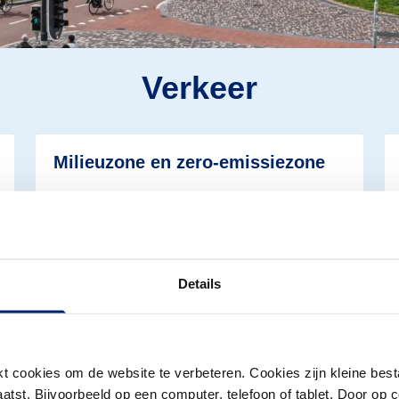
Verkeer
Lees meer over Verkeer
Le
Milieuzone en zero-emissiezone
Vanaf 1 juni 2026 veranderen de regels voor
verkeer in het centrum en mag niet elk
voertuig meer de milieu- en zero-emissiezone
inrijden.
Details
Lees meer over Verkeer
Le
Aanstelling verkeersregelaar bij
evenementen
 cookies om de website te verbeteren. Cookies zijn kleine best
tst. Bijvoorbeeld op een computer, telefoon of tablet. Door op c