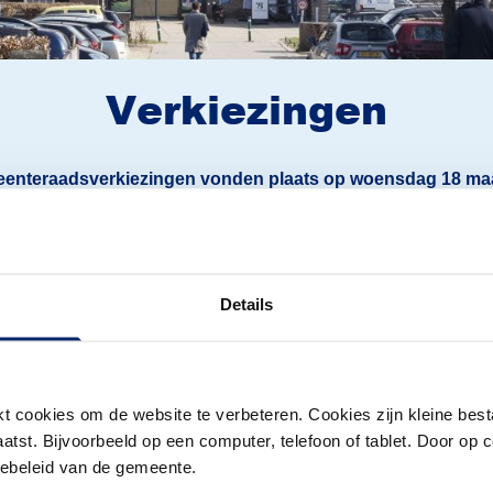
Verkiezingen
enteraadsverkiezingen vonden plaats op woensdag 18 maa
Lees meer over Verkiezingen
Le
Uitslag
gemeenteraadsverkiezingen
Details
2026
Woensdag 18 maart stemden Arnhemmers
voor de gemeenteraad. Op 27 maart is de
definitieve uitslag bekendgemaakt.
 cookies om de website te verbeteren. Cookies zijn kleine best
tst. Bijvoorbeeld op een computer, telefoon of tablet. Door op c
iebeleid van de gemeente.