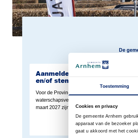
De geme
Lees meer over Verkiezingen
Aanmelden als stembureaulid
en/of stemmenteller
Toestemming
Voor de Provinciale Staten en
waterschapsverkiezingen op woensdag 17
Cookies en privacy
maart 2027 zijn we op zoek naar vrijwilligers.
De gemeente Arnhem gebruikt
apparaat van de bezoeker plaa
gaat u akkoord met het cook