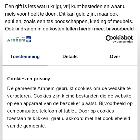
Een gift is iets wat u krijgt, vrij kunt besteden en waar u
niets voor hoeft te doen. Dit kan geld zijn, maar ook
spullen, zoals een tas boodschappen, kleding of meubels.
Ook bijdragen in de kosten tellen hierbij mee, bijvoorbeeld
als iemand anders meebetaalt aan de vaste lasten.
(De
Wat is geen gift?
Toestemming
Details
Over
Sommige hulp telt niet als gift. U hoeft dit niet door te
geven:
Cookies en privacy
boodschappen van de Voedselbank
spullen van de Speelgoedbank of Kledingbank
De gemeente Arnhem gebruikt cookies om de website te
geld of spullen van de Dullertstichting
verbeteren. Cookies zijn kleine bestanden die de website
op een apparaat van de bezoeker plaatst. Bijvoorbeeld op
Wanneer moet u een gift melden?
een computer, telefoon of tablet. Door op cookies
toestaan te klikken, gaat u akkoord met het cookiebeleid
U moet giften melden als de waarde van alle giften samen
van de gemeente.
in 1 jaar meer dan € 1.200 is. Houd daarom bij als u iets
krijgt.