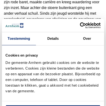
zijn rode baret, maakte carrière en kreeg waardering voor
zijn inzet. Maar achter die stoere buitenkant ging een
ander verhaal schuil. Sinds zijn jeugd worstelde hij met
onzekerheid, gevoelens van afwijzing en de gevolgen van
jarenlang pesten. Na meerdere uitzendingen verloor hij
(De
steeds meer de verbinding met zichzelf en kreeg hij
donkere gedachten over zijn eigen leven.
Toestemming
Details
Over
De ommekeer kwam toen Pieter hulp accepteerde en
ontdekte dat echte kracht niet zit in alles alleen dragen,
Cookies en privacy
maar juist in het delen van wat er van binnen speelt. Stap
voor stap leerde hij praten over zijn gevoelens,
De gemeente Arnhem gebruikt cookies om de website te
kwetsbaarheid toe te laten en steun van anderen te
verbeteren. Cookies zijn kleine bestanden die de website
ontvangen. Die ervaring veranderde niet alleen zijn eigen
op een apparaat van de bezoeker plaatst. Bijvoorbeeld op
leven, maar vormt nu ook de basis van zijn werk als coach
een computer, telefoon of tablet. Door op cookies
en spreker. Pieter vertelt over de druk om sterk te zijn, de
toestaan te klikken, gaat u akkoord met het cookiebeleid
impact van zwijgen en de kracht van verbinding. Zijn
van de gemeente.
boodschap is helder: praten is geen teken van zwakte,
maar vaak de eerste stap naar herstel en groei.