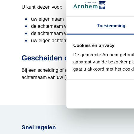
U kunt kiezen voor:
uw eigen naam
Toestemming
de achternaam van uw (ex-)partner
de achternaam van uw partner gevolgd door uw
uw eigen achternaam gevolgd door de achternaa
Cookies en privacy
De gemeente Arnhem gebruikt
Gescheiden of partner overleden
apparaat van de bezoeker plaa
gaat u akkoord met het cook
Bij een scheiding of als uw partner is overleden ve
achternaam van uw (ex-)partner blijven gebruiken tot
Snel regelen