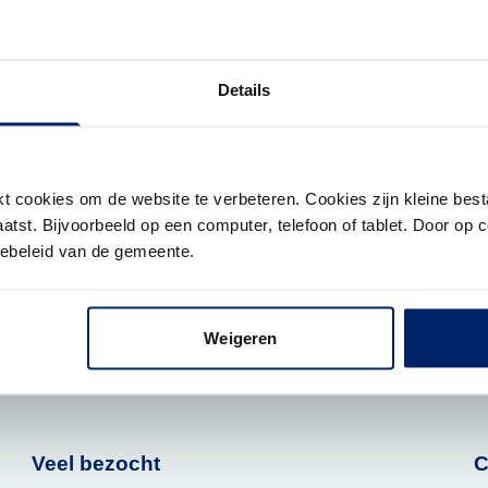
Details
 eigen achternaam
m van uw partner.
 cookies om de website te verbeteren. Cookies zijn kleine best
tst. Bijvoorbeeld op een computer, telefoon of tablet. Door op c
iebeleid van de gemeente.
randert uw naamgebruik niet automatisch. U mag namelijk de
dat u hertrouwt of een geregistreerd partnerschap aangaat.
Weigeren
Veel bezocht
C