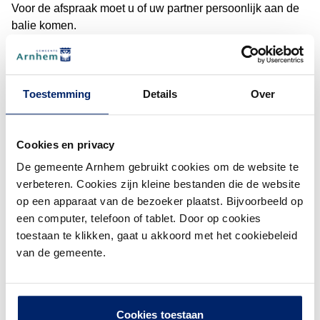
Voor de afspraak moet u of uw partner persoonlijk aan de
balie komen.
Afspraak maken
(De
Toestemming
Details
Over
Meenemen naar de afspraak
Een geldig identiteitsbewijs van u beiden.
Cookies en privacy
De ingevulde
Verklaring van een in het buitenland
voltrokken huwelijk (pdf, 641.28 kB)
. U moet de
De gemeente Arnhem gebruikt cookies om de website te
verklaring allebei ondertekenen.
verbeteren. Cookies zijn kleine bestanden die de website
De originele huwelijksakte, die voldoet aan
de eisen
op een apparaat van de bezoeker plaatst. Bijvoorbeeld op
voor legalisatie en vertaling.
een computer, telefoon of tablet. Door op cookies
toestaan te klikken, gaat u akkoord met het cookiebeleid
Kosten
van de gemeente.
Het laten registreren van een buitenlands huwelijk is
gratis.
Cookies toestaan