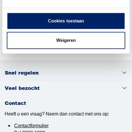
aanmeldformulier en bel ook direct met team Openbare
Orde en Veiligheid via 0800-1809.
Cookies toestaan
In het uiterste geval kan de burgemeester de demonstratie
of betoging verbieden. Meer informatie hierover vindt u in
de
Wet openbare manifestaties
.
Weigeren
Snel regelen
Veel bezocht
Contact
Heeft u een vraag? Neem dan contact met ons op:
Contactformulier