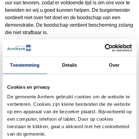
uur van tevoren, zodat er voldoende tijd is om ons voor te
bereiden en wij u goed kunnen helpen. De burgemeester
oordeelt niet over het doel en de boodschap van een
demonstratie. De boodschap verdient bescherming zolang
die niet strafbaar is.
Demonstratie melden
(De
Voorwaarden
Toestemming
Details
Over
Soms stelt de burgemeester voorwaarden aan een
demonstratie of een betoging. Dit doet hij ter bescherming
Cookies en privacy
van de gezondheid, in het belang van het verkeer en ter
De gemeente Arnhem gebruikt cookies om de website te
bestrijding of voorkoming van wanordelijkheden. Het te
verbeteren. Cookies zijn kleine bestanden die de website
laat melden van uw demonstratie (korter dan 48 uur van
op een apparaat van de bezoeker plaatst. Bijvoorbeeld op
tevoren) kan ook reden zijn om aanvullende voorwaarden
een computer, telefoon of tablet. Door op cookies
te stellen, omdat er dan mogelijk onvoldoende tijd is om
toestaan te klikken, gaat u akkoord met het cookiebeleid
goed voor te bereiden. Als u korter dan 48 uur van tevoren
van de gemeente.
de demonstratie wilt organiseren, vul dan het