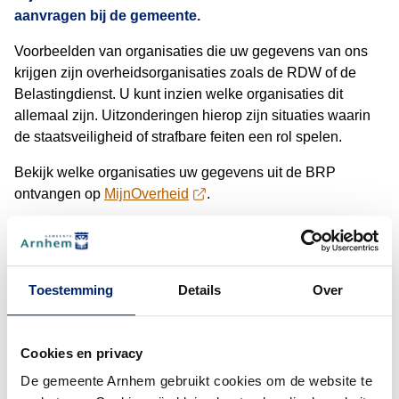
aanvragen bij de gemeente.
Voorbeelden van organisaties die uw gegevens van ons
krijgen zijn overheidsorganisaties zoals de RDW of de
Belastingdienst. U kunt inzien welke organisaties dit
allemaal zijn. Uitzonderingen hierop zijn situaties waarin
de staatsveiligheid of strafbare feiten een rol spelen.
Bekijk welke organisaties uw gegevens uit de BRP
ontvangen op
MijnOverheid
.
Overzicht verstrekkingen BRP
(De
aanvragen
Toestemming
Details
Over
Wilt u een overzicht ontvangen met daarop alle
organisaties waarmee wij uw persoonsgegevens uit de
BRP delen, dan kunt u deze online aanvragen.
Cookies en privacy
De gemeente Arnhem gebruikt cookies om de website te
Overzicht verstrekkingen BRP