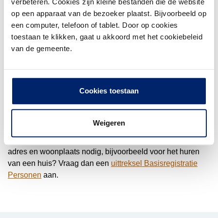
verbeteren. Cookies zijn kleine bestanden die de website
aanvragen
op een apparaat van de bezoeker plaatst. Bijvoorbeeld op
een computer, telefoon of tablet. Door op cookies
U krijgt het overzicht binnen maximaal 4 weken
toestaan te klikken, gaat u akkoord met het cookiebeleid
thuisgestuurd.
van de gemeente.
Verschil inzage verstrekkingen
BRP en uittreksel BRP
Cookies toestaan
Het overzicht met informatie over organisaties aan wie de
gemeente uw gegevens heeft doorgegeven is geen
Weigeren
officiële verklaring met uw persoonsgegevens. Heeft u een
officiële verklaring met daarop uw naam, geboortedatum,
adres en woonplaats nodig, bijvoorbeeld voor het huren
van een huis? Vraag dan een
uittreksel Basisregistratie
Personen
aan.