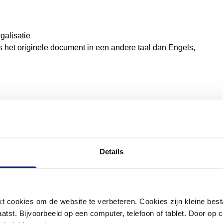
egalisatie
ls het originele document in een andere taal dan Engels,
tie- en Naturalisatiedienst (IND)
.
atie Personen (BRP) is ingeschreven, moet u eerst deze
aparte afspraak
.
Details
king, dan kunt u onder bepaalde voorwaarden
 cookies om de website te verbeteren. Cookies zijn kleine best
tst. Bijvoorbeeld op een computer, telefoon of tablet. Door op c