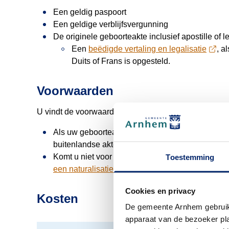
Een geldig paspoort
Een geldige verblijfsvergunning
De originele geboorteakte inclusief apostille of l
Een
beëdigde vertaling en legalisatie
, a
Duits of Frans is opgesteld.
Voorwaarden
U vindt de voorwaarden op de
website van de Immigra
Als uw geboorteakte nog niet in de Basisregistr
buitenlandse akte inleveren. Maak hiervoor
een 
Komt u niet voor een optieverklaring in aanmer
Toestemming
een naturalisatieverzoek
doen bij de gemeente.
Cookies en privacy
Kosten
De gemeente Arnhem gebruikt
apparaat van de bezoeker plaa