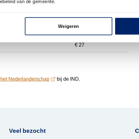
iebeleid van de gemeente.
Kosten
€ 241
Weigeren
€ 412
€ 27
an het Nederlanderschap
bij de IND.
Veel bezocht
C