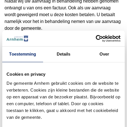
Nadat wij uw aanvraag in behandeling hebben genomen
ontvangt u van ons een factuur. Ook als uw aanvraag
wordt geweigerd moet u deze kosten betalen. U betaalt
namelijk voor het in behandeling nemen van uw aanvraag
door de gemeente.
(De
Soort
Kosten
Toestemming
Details
Over
Ontheffing parkeren van een groot voertuig
€ 84,85
Cookies en privacy
Locaties waar u wel mag
De gemeente Arnhem gebruikt cookies om de website te
parkeren met een groot voertuig
verbeteren. Cookies zijn kleine bestanden die de website
op een apparaat van de bezoeker plaatst. Bijvoorbeeld op
Op de volgende bedrijventerreinen of industrieterreinen in
een computer, telefoon of tablet. Door op cookies
Arnhem is parkeren van grote voertuigen wel toegestaan:
toestaan te klikken, gaat u akkoord met het cookiebeleid
IJsseloord I
van de gemeente.
’t Broek