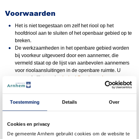
Voorwaarden
Het is niet toegestaan om zelf het riool op het
hoofdriool aan te sluiten of het openbaar gebied op te
breken.
De werkzaamheden in het openbare gebied worden
bij voorkeur uitgevoerd door een aannemer, die
vermeld staat op de lijst van aanbevolen aannemers
voor rioolaansluitingen in de openbare ruimte. U
vraagt de lijst op via
sb-riool@arnhem.nl
.
De vuilwaterafvoerleiding moet worden uitgevoerd in
(De
de kleur grijs en mag alleen op het
gemeentelijke vuilwaterriool worden aangesloten als
Toestemming
Details
Over
op de plaats een gescheiden rioolstelsel aanwezig is.
Regenwater moet op eigen terrein worden
opgevangen en verwerkt. Alleen na overleg met en
Cookies en privacy
met toestemming van de gemeente Arnhem mag een
De gemeente Arnhem gebruikt cookies om de website te
regenwaterafvoer aangesloten worden op het