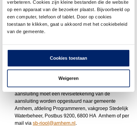
verbeteren. Cookies zijn kleine bestanden die de website
gemeentelijke (regenwater)rioolstelsel. De
op een apparaat van de bezoeker plaatst. Bijvoorbeeld op
regenwaterafvoerleiding moet uitgevoerd worden in
een computer, telefoon of tablet. Door op cookies
de kleur roodbruin en mag, na toestemming, alleen
toestaan te klikken, gaat u akkoord met het cookiebeleid
worden aangesloten op het regenwaterriool, als op de
van de gemeente.
plaats een gescheiden rioolstelsel aanwezig is.
Ook mag niet zonder melding en toestemming
aangesloten worden op het gemengde rioolstelsel.
Voor het hebben van een rioolaansluiting op het
Cookies toestaan
gemeentelijke riool gelden verdere regels. Zie
hiervoor artikel 4.3.2 derde lid van de
Algemene
Weigeren
Plaatselijke Verordening (APV)
voor Arnhem.
Binnen 3 weken na het maken of wijzigen van een
aansluiting moet een revisietekening van de
aansluiting worden opgestuurd naar gemeente
Arnhem, afdeling Programmeren, vakgroep Stedelijk
Waterbeheer, Postbus 9200, 6800 HA Arnhem of per
mail via
sb-riool@arnhem.nl
.