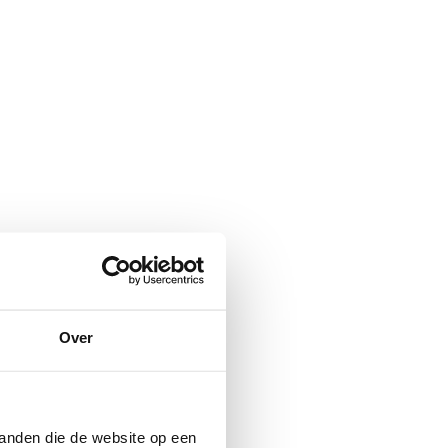
(Deze link opent in een nieuw tabblad
Over
anden die de website op een