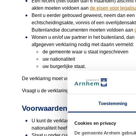
Een recent (niet ouder dan 6 maanden) afschrift
akten moeten voldoen aan
de eisen voor legalisa
Bent u eerder getrouwd geweest, neem dan een b
echtscheidingsakte, vonnis of een overlijdensakt
Buitenlandse documenten moeten voldoen aan
Wonen u en/of uw partner in het buitenland, dan
afgegeven verklaring nodig met daarin vermeld:
de gemeente waar u staat ingeschreven
uw nationaliteit
uw burgerlijke staat.
De verklaring moet voldoen aan
de eisen voor legalis
Vraagt u de verklaring aan bij de balie, neem de do
Toestemming
Voorwaarden
U kunt de verklaring van huwelijksbevoegdheid 
Cookies en privacy
nationaliteit heeft.
De gemeente Arnhem gebruikt
Staat u onder curatele, dan moet u eerst toestem