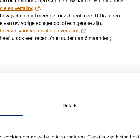
 van de geboorteakten van u en uw partner. Buitenlandse
tie en vertaling
.
ewijs dat u niet meer getrouwd bent mee. Dit kan een
e van uw vorige echtgenoot of echtgenote zijn.
de eisen voor legalisatie en vertaling
.
 heeft u ook een recent (niet ouder dan 6 maanden)
atie en vertaling
.
cumenten dan mee naar de afspraak.
Details
alleen aanvragen als tenminste 1 van u de Nederlandse
 cookies om de website te verbeteren. Cookies zijn kleine best
ming voor uw huwelijk regelen via de curator.