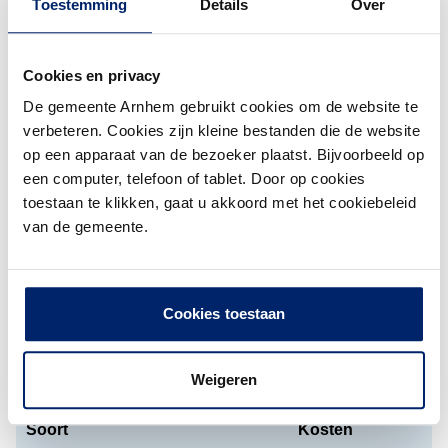
een Nederlands paspoort
. Geef bij de afspraak aan de
Toestemming
Details
Over
balie aan dat u een tweede paspoort wilt.
Cookies en privacy
Voorwaarden
De gemeente Arnhem gebruikt cookies om de website te
Uw eerste paspoort is nog minimaal 6 maanden
verbeteren. Cookies zijn kleine bestanden die de website
geldig.
op een apparaat van de bezoeker plaatst. Bijvoorbeeld op
U moet bewijzen dat u:
een computer, telefoon of tablet. Door op cookies
het tweede paspoort nodig heeft om zakelijke of
toestaan te klikken, gaat u akkoord met het cookiebeleid
persoonlijke redenen.
van de gemeente.
reist naar
landen die in conflict zijn
. Zoals een
bewijs van uw werkgever, tickets of visa.
Cookies toestaan
Kosten
U betaalt uw tweede paspoort direct bij uw aanvraag.
Weigeren
Soort
Kosten