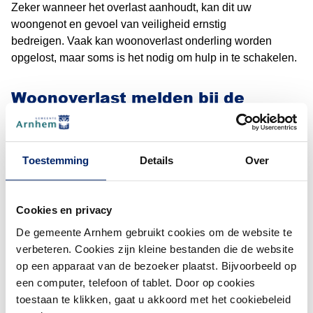
Zeker wanneer het overlast aanhoudt, kan dit uw
woongenot en gevoel van veiligheid ernstig
bedreigen. Vaak kan woonoverlast onderling worden
opgelost, maar soms is het nodig om hulp in te schakelen.
Woonoverlast melden bij de
gemeente
(De
In bepaalde gevallen kunt u de woonoverlast bij ons
melden. Er moet sprake zijn van langdurige en ernstige
Toestemming
Details
Over
overlast. U heeft al hulp gezocht bij andere instanties,
maar dit heeft niet gezorgd voor een einde aan de overlast.
Cookies en privacy
Alleen in dit soort situaties kan de burgemeester extreme
De gemeente Arnhem gebruikt cookies om de website te
woonoverlast aanpakken via de Wet aanpak
verbeteren. Cookies zijn kleine bestanden die de website
Woonoverlast. Hiermee kan de burgemeester een
op een apparaat van de bezoeker plaatst. Bijvoorbeeld op
specifieke gedragsaanwijzing met een dwangsom
een computer, telefoon of tablet. Door op cookies
opleggen aan de veroorzaker.
toestaan te klikken, gaat u akkoord met het cookiebeleid