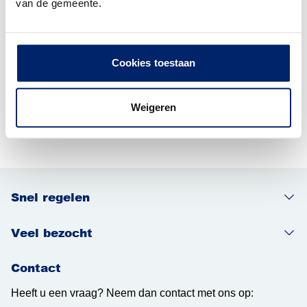
van de gemeente.
Woonoverlast melden
Hulp zoeken bij andere
Cookies toestaan
instanties
Weigeren
Andere overlast melden
Snel regelen
Veel bezocht
Contact
Heeft u een vraag? Neem dan contact met ons op: