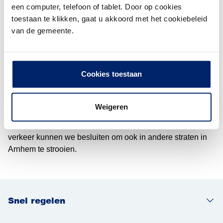
glad is of als er sneeuw ligt. Het gaat hierbij om de wegen
een computer, telefoon of tablet. Door op cookies
de wijken in, de steile wijkstraten en voorzieningen voor
toestaan te klikken, gaat u akkoord met het cookiebeleid
voetgangers zoals bushaltes, zebrapaden en marktstraten
van de gemeente.
of -pleinen op marktdagen. Ook houden we de
toegangswegen en doorgaande looproutes naar
winkelcentra, scholen, medische centra en
bejaardencentra schoon.
Cookies toestaan
Overige wegen en fietspaden
Weigeren
Op overige wegen en fietspaden strooien we in principe
niet. Alleen bij grote, langdurige ontwrichting van het
verkeer kunnen we besluiten om ook in andere straten in
Arnhem te strooien.
Snel regelen