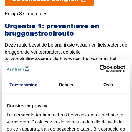
Er zijn 3 strooiroutes:
Urgentie 1: preventieve en
bruggenstrooiroute
Deze route bevat de belangrijkste wegen en fietspaden, de
bruggen, de verkeersaders, de steile
wijkontsluitingswegen, de busbanen, het centrum, het
gebied rond station Arnhem Centraal en de afritten van de
(De
rivierkades. Hier strooien we al als er kans is op gladheid.
Het zout kan dan inwerken. De stad moet namelijk
Toestemming
Details
Over
bereikbaar blijven. Bovendien zijn de risico’s van gladheid
op drukke routes groter.
Urgentie 2: de curatieve
Cookies en privacy
strooiroute
De gemeente Arnhem gebruikt cookies om de website te
verbeteren. Cookies zijn kleine bestanden die de website
Wegen en fietspaden in deze route strooien we als het
op een apparaat van de bezoeker plaatst. Bijvoorbeeld op